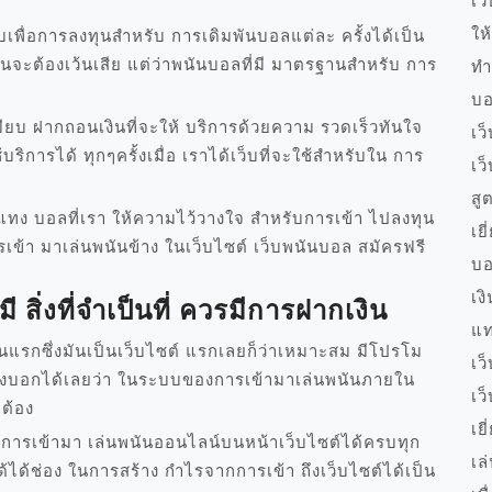
เว
ให
บเพื่อการลงทุนสำหรับ การเดิมพันบอลแต่ละ ครั้งได้เป็น
นจะต้องเว้นเสีย แต่ว่าพนันบอลที่มี มาตรฐานสำหรับ การ
ทำ
บอ
ียบ ฝากถอนเงินที่จะให้ บริการด้วยความ รวดเร็วทันใจ
เว
ิการได้ ทุกๆครั้งเมื่อ เราได้เว็บที่จะใช้สำหรับใน การ
เว
สู
็บแทง บอลที่เรา ให้ความไว้วางใจ สำหรับการเข้า ไปลงทุน
เยี
เข้า มาเล่นพนันข้าง ในเว็บไซต์ เว็บพนันบอล สมัครฟรี
บอ
เง
 สิ่งที่จำเป็นที่ ควรมีการฝากเงิน
แท
นแรกซึ่งมันเป็นเว็บไซต์ แรกเลยก็ว่าเหมาะสม มีโปรโม
เว
ป็นต้องบอกได้เลยว่า ในระบบของการเข้ามาเล่นพนันภายใน
เว
่ต้อง
เยี
่อการเข้ามา เล่นพนันออนไลน์บนหน้าเว็บไซต์ได้ครบทุก
เล
้ได้ช่อง ในการสร้าง กำไรจากการเข้า ถึงเว็บไซต์ได้เป็น