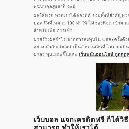
พนันบอลสูงต่ำก็ จะมี
ผลให้พวก พวกเราได้ช่องที่ดี รวมทั้งที่สำคัญ
บอล ถึงที่เหมาะ 100 ทำให้ ได้ช่องที่จะ เข้ามาล
สำหรับเพื่อ การเข้า
มาสร้างผลกำไร จากการลงทุนใน แต่ละครั้งด้ว
อย่าง ต่ำกับufabet เป็นจำนวนเงินที่ ไม่มากเก
มาลง ทุนเยอะขึ้นและ
เว็บพนันออนไลน์ ถูกกฏ
เว็บบอล แจกเครดิตฟรี ก็ได้วิธี
สามารถ ทำให้เราได้