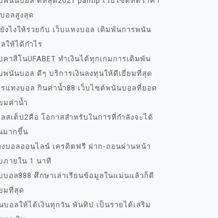
็บพนันบอล ดีที่สุด2021 pantip เว็บไซต์ที่ตีราคา
้บอลสูงสุด
ยังไงให้รวยกับ เว็บแทงบอล เดิมพันการพนัน
ลให้ได้กำไร
็บคาสิโนUFABET ทำเงินได้ทุกเกมการเดิมพัน
็บพนันบอล ดีๆ บริการเงินลงทุนให้ดีเยี่ยมที่สุด
ตรแทงบอล กินค่าน้ำ88 เว็บไซต์พนันบอลที่ยอด
่ยมค่าน้ำ
ลสเต็ป2คือ โอกาสสำหรับในการที่กำลังจะได้
ินมากขึ้น
งบอลออนไลน์ เครดิตฟรี ฝาก-ถอนผ่านหน้า
็บภายใน 1 นาที
็บบอล888 ศึกษาเล่าเรียนข้อมูลในแม่นแล้วก็ดี
่ยมที่สุด
่นบอลให้ได้เงินทุกวัน พันทิป เป็นรายได้เสริม