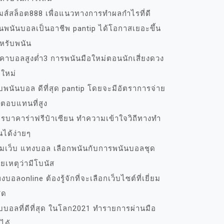
มส์สล็อต888 เพื่อแนวทางการทำผลกำไรที่ดี
่นพนันบอลเป็นอาชีพ pantip ได้โอกาสเยอะขึ้น
หรับพนัน
คาบอลสูงต่ำ3 การพนันมือใหม่ตอนนักเสี่ยงดวง
อใหม่
็บพนันบอล ดีที่สุด pantip โดยจะมีอัตราการจ่าย
ตอบแทนที่สูง
ตรบาคาร่าฟรีป๋าเซียน ทำความเข้าใจวิถีทางทำ
ินได้ง่ายๆ
มเว็บ แทงบอล เลือกพนันกับการพนันบอลชุด
วยเหตุว่ามีโบนัส
งบอลonline ต้องรู้จักที่จะเลือกเว็บไซต์ที่เยี่ยม
สุด
็บบอลที่ดีที่สุด ในโลก2021 ทำรายการผ่านมือ
อได้