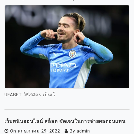
UFABET วิธีสมัคร เป็นเว็.
เว็บพนันออนไลน์ สล็อต ชัดเจนในการจ่ายผลตอบแทน
On
พฤษภาคม 29, 2022
By
admin