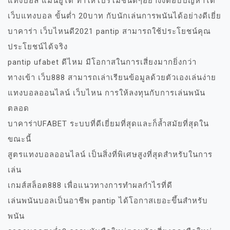
แทงบอล แมนยูได้ ทำให้โปรโมชั่นดีๆอย่างงี้ตอบปัญหาได้
เว็บแทงบอล ขั้นต่ำ 20บาท กับนักเล่นการพนันได้อย่างดีเยี่ย
บาคาร่า เว็บไหนดี2021 pantip สามารถใช้ประโยชน์คุณ
ประโยชน์ได้จริง
pantip ufabet ดีไหม มีโอกาสในการเสี่ยงมากยิ่งกว่า
ทางเข้า เว็บ888 สามารถเล่าเรียนข้อมูลด้วยตัวเองเล่นง่าย
แทงบอลออนไลน์ เว็บไหน การให้ลงทุนกับการเล่นพนัน
ตลอด
บาคาร่าUFABET ระบบที่ดีเยี่ยมที่สุดและก็ล้ำสมัยที่สุดใน
ขณะนี้
สูตรแทงบอลออนไลน์ เป็นสิ่งที่พิเศษสูงที่สุดสำหรับในการ
เล่น
เกมส์สล็อต888 เพื่อแนวทางการทำผลกำไรที่ดี
เล่นพนันบอลเป็นอาชีพ pantip ได้โอกาสเยอะขึ้นสำหรับ
พนัน