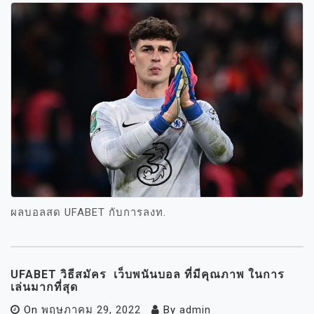
ผลบอลสด UFABET กับการลงท.
UFABET วิธีสมัคร เว็บพนันบอล ที่มีคุณภาพ ในการ
เล่นมากที่สุด
On
พฤษภาคม 29, 2022
By
admin