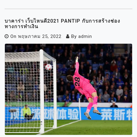
บาคาร่า เว็บไหนดี2021 PANTIP กับการสร้างช่อง
ทางการทำเงิน
On
พฤษภาคม 25, 2022
By
admin