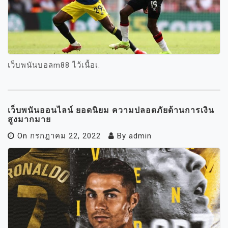
เว็บพนันบอลm88 ไว้เนื้อเ.
เว็บพนันออนไลน์ ยอดนิยม ความปลอดภัยด้านการเงิน
สูงมากมาย
On
กรกฎาคม 22, 2022
By
admin