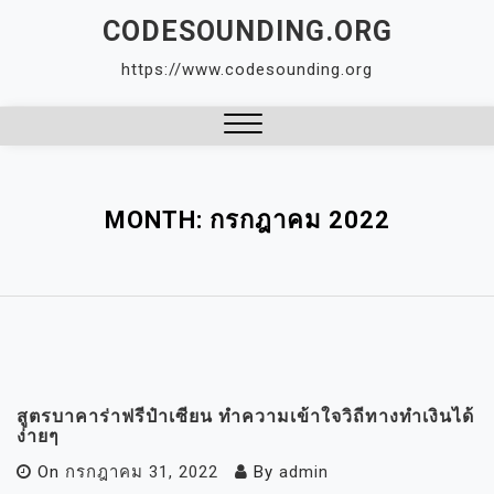
Skip
CODESOUNDING.ORG
to
https://www.codesounding.org
content
Close
Menu
MONTH:
กรกฎาคม 2022
สูตรบาคาร่าฟรีป๋าเซียน ทำความเข้าใจวิถีทางทำเงินได้
ง่ายๆ
On
กรกฎาคม 31, 2022
By
admin