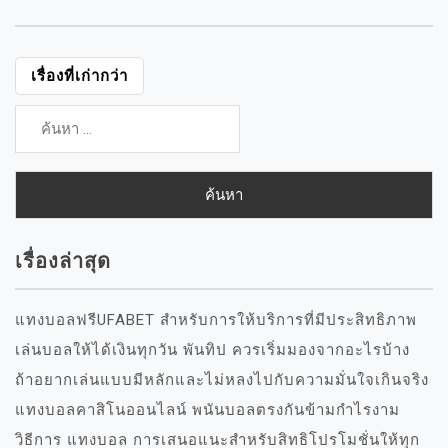
เมนู
เรื่องที่เก่ากว่า
นำทาง
ค้นหา
เรื่อง
สำหรับ:
เรื่องล่าสุด
แทงบอลฟรีUFABET สำหรับการให้บริการที่มีประสิทธิภาพ
เล่นบอลให้ได้เงินทุกวัน พันทิป ควรเริ่มมองจากอะไรบ้าง
ถ้าอยากเล่นแบบมีหลักและไม่หลงไปกับความมั่นใจเกินจริง
แทงบอลคาสิโนออนไลน์ พนันบอลตรงกันข้ามกำไรงาม
วิธีการ แทงบอล การเสนอแนะสำหรับสิทธิโปรโมชั่นให้ทุก