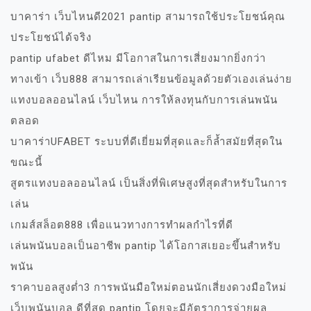
บาคาร่า เว็บไหนดี2021 pantip สามารถใช้ประโยชน์คุณ
ประโยชน์ได้จริง
pantip ufabet ดีไหม มีโอกาสในการเสี่ยงมากยิ่งกว่า
ทางเข้า เว็บ888 สามารถเล่าเรียนข้อมูลด้วยตัวเองเล่นง่าย
แทงบอลออนไลน์ เว็บไหน การให้ลงทุนกับการเล่นพนัน
ตลอด
บาคาร่าUFABET ระบบที่ดีเยี่ยมที่สุดและก็ล้ำสมัยที่สุดใน
ขณะนี้
สูตรแทงบอลออนไลน์ เป็นสิ่งที่พิเศษสูงที่สุดสำหรับในการ
เล่น
เกมส์สล็อต888 เพื่อแนวทางการทำผลกำไรที่ดี
เล่นพนันบอลเป็นอาชีพ pantip ได้โอกาสเยอะขึ้นสำหรับ
พนัน
ราคาบอลสูงต่ำ3 การพนันมือใหม่ตอนนักเสี่ยงดวงมือใหม่
เว็บพนันบอล ดีที่สุด pantip โดยจะมีอัตราการจ่ายผล