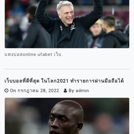
แทงบอลonline ufabet เว็บ.
เว็บบอลที่ดีที่สุด ในโลก2021 ทำรายการผ่านมือถือได้
On
กรกฎาคม 28, 2022
By
admin