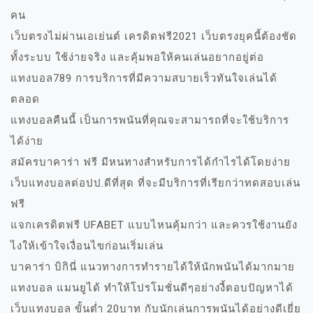
คน
เว็บตรงไม่ผ่านเอเย่นต์ เครดิตฟรี2021 เว็บตรงยุคนี้ต้องชัด
ทั้งระบบ ใช้ง่ายจริง และคุ้มพอให้คนเล่นอยากอยู่ต่อ
แทงบอล789 การบริการที่มีความสบายเร็วทันใจเล่นได้
ตลอด
แทงบอลคืนนี้ เป็นการพนันที่คุณจะสามารถที่จะใช้บริการ
ได้ง่าย
สมัครบาคาร่า ฟรี มีหนทางสำหรับการได้กำไรได้โดยง่าย
เว็บแทงบอลต่อปป.ดีที่สุด ที่จะมีบริการที่เรียกว่าทดสอบเล่น
ฟรี
แจกเครดิตฟรี UFABET แบบไหนคุ้มกว่า และควรใช้งานยัง
ไงให้เข้าใจเงื่อนไขก่อนเริ่มเล่น
บาคาร่า บิกินี่ แนวทางการทำรายได้ให้นักพนันได้มากมาย
แทงบอล แมนยูได้ ทำให้โปรโมชั่นดีๆอย่างงี้ตอบปัญหาได้
เว็บแทงบอล ขั้นต่ำ 20บาท กับนักเล่นการพนันได้อย่างดีเยี่ย