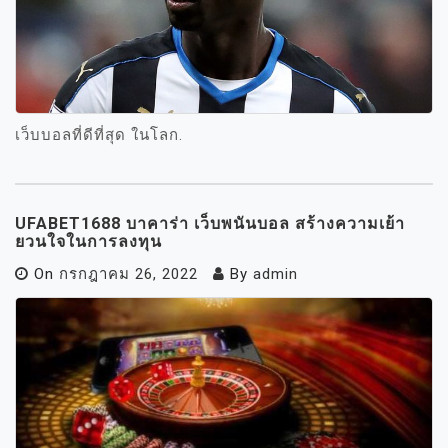
เว็บบอลที่ดีที่สุด ในโลก.
UFABET1688 บาคาร่า เว็บพนันบอล สร้างความเย้า
ยวนใจในการลงทุน
On
กรกฎาคม 26, 2022
By
admin