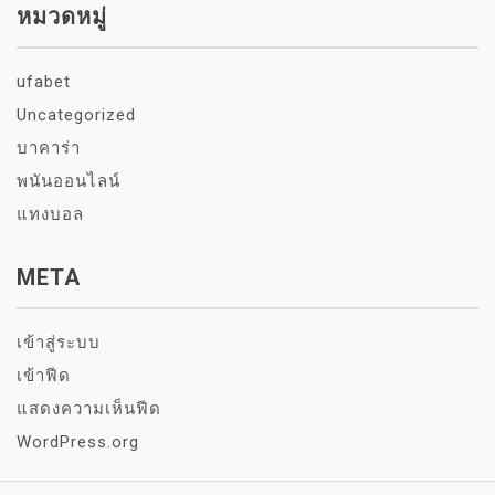
หมวดหมู่
ufabet
Uncategorized
บาคาร่า
พนันออนไลน์
แทงบอล
META
เข้าสู่ระบบ
เข้าฟีด
แสดงความเห็นฟีด
WordPress.org