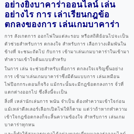
อย่างยิ่งบาคาร่าออนไลน์ เล่น
อย่างไร การ เล่าเรียนกฎข้อ
ตกลงของการ เล่นเกมบาคาร่า
การ สังเกตการ ออกไพ่ในแต่ละรอบ หรือสถิติย้อนไปจะเป็น
ตัวช่วยสำหรับการ ตกลงใจ สำหรับการ เลือกวางเดิมพันใน
ข้างที่ จะชนะถัดไป กับการ เข้ามาเล่นเกมบาคาร่าในเข้ามา
ทำความเข้าใจต้นแบบสำหรับ
ในการ เล่น จะช่วยสำหรับเพื่อการ ตกลงใจเจริญขึ้นอย่าง
การ เข้ามาเล่นเกมบาคาร่าซึ่งมีต้นแบบการ เล่นเหมือน
ไพ่ป๊อกกระดอนก็จริง แม้กระนั้นจะมีกฎข้อตกลงการ จั่วที่
แตกต่างออกไป ซึ่งสิ่งนี้จะเป็น
สิ่งที่ เหล่านักเล่นการ พนัน จำเป็น ต้องทำความเข้าใจก่อน
แม้เหล่าดีลเลอร์เลือกเปิดไพ่ให้ก็ตาม แต่ว่าถ้าหากทำความ
เข้าใจกฎข้อตกลงก็จะสิ้นความข้องใจ สำหรับการ เล่นเกม
บาคาร่าทุกหน
และก็ทำให้สามารถเดาได้อย่างยอดเยี่ยมบาคาร่าออนไลน์