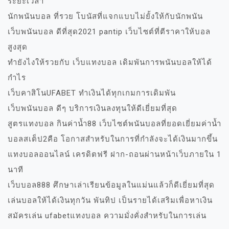
ระยะเวลา
นักพนันบอล ที่รวย โบนัสที่แจกแบบไม่ยั้งให้กับนักพนัน
เว็บพนันบอล ดีที่สุด2021 pantip เว็บไซต์ที่ตีราคาให้บอล
สูงสุด
ทำยังไงให้รวยกับ เว็บแทงบอล เดิมพันการพนันบอลให้ได้
กำไร
เว็บคาสิโนUFABET ทำเงินได้ทุกเกมการเดิมพัน
เว็บพนันบอล ดีๆ บริการเงินลงทุนให้ดีเยี่ยมที่สุด
สูตรแทงบอล กินค่าน้ำ88 เว็บไซต์พนันบอลที่ยอดเยี่ยมค่าน้ำ
บอลสเต็ป2คือ โอกาสสำหรับในการที่กำลังจะได้เงินมากขึ้น
แทงบอลออนไลน์ เครดิตฟรี ฝาก-ถอนผ่านหน้าเว็บภายใน 1
นาที
เว็บบอล888 ศึกษาเล่าเรียนข้อมูลในแม่นแล้วก็ดีเยี่ยมที่สุด
เล่นบอลให้ได้เงินทุกวัน พันทิป เป็นรายได้เสริมเพื่อหาเงิน
สมัครเล่น ufabetแทงบอล ความมั่งคั่งสำหรับในการเล่น