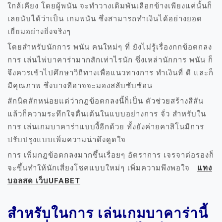
ใกล้เคียง โดยผู้พนัน จะทำวางเดิมพันเลือกข้างเพียงแค่นั้นก็
เลยนับได้ว่าเป็น เกมพนัน ซึ่งสามารถทำเงินได้อย่างยอด
เยี่ยมอย่างยิ่งจริงๆ
โดยสำหรับนักการ พนัน คนใหม่ๆ ที่ ยังไม่รู้เรื่องกกข้อตกลง
การ เล่นไพ่บาคาร่ามากสักเท่าไรนัก ซึ่งเหล่านักการ พนัน ก็
จึงควรเข้าไปศึกษาวิถีทางเพื่อแนวทางการ ทำเงินที่ ดี และก็
มีคุณภาพ ซึ่งบางทีอาจจะมองสลับซับซ้อน
สักนิดสักหน่อยแต่ว่ากฎข้อตกลงนี้ก็เป็น ตัวช่วยสร้างสีสัน
แล้วก็ความระทึกใจตื่นเต้นในแบบอย่างการ จั่ว สำหรับใน
การ เล่นเกมบาคาร่าแบบงี้อีกด้วย ทั้งยังค่ายคาสิโนมีการ
ปรับปรุงแบบเพิ่มความน่าดึงดูดใจ
การ เพิ่มกฎข้อตกลงมากขึ้นเรื่อยๆ อัตราการ เจรจาต่อรองก็
จะขึ้นทำให้นักเสี่ยงโชคแบบใหม่ๆ เพิ่มความพึงพอใจ
แทง
บอลสด เว็บUFABET
สำหรับในการ เล่นเกมบาคาร่านี้