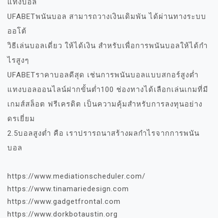
แทงบอล
UFABETพนันบอล สามารถวางเงินเดิมพัน ได้ผ่านทางระบบ
ออโต้
วิธีเล่นบอลเดี่ยว ให้ได้เงิน สำหรับเพื่อการพนันบอลให้ได้กำ
ไรสูงๆ
UFABETราคาบอลดีสุด เช่นการพนันบอลแบบสกอร์สูงต่ำ
แทงบอลออนไลน์ฝากขั้นต่ำ100 ช่องทางได้เลือกเล่นเกมที่มี
เกมส์สล็อต ฟรีเครดิต เป็นความคุ้มสำหรับการลงทุนอย่าง
ดรเยี่ยม
2.5บอลสูงต่ำ คือ เราปรารถนาสร้างผลกำไรจากการพนัน
บอล
https://www.mediationscheduler.com/
https://www.tinamariedesign.com
https://www.gadgetfrontal.com
https://www.dorkbotaustin.org