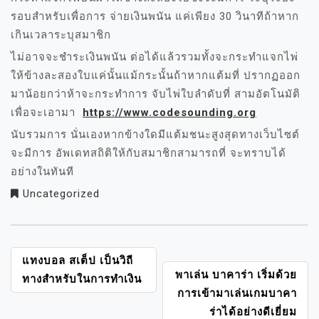
รอบสำหรับเพื่อการ จ่ายเงินพนัน แค่เพียง 30 วินาทีถ้าหาก
เกินเวลาระบุสมาชิก
ไม่อาจจะชำระเงินพนัน ต่อได้แล้วรวมทั้งจะกระทำแจกไพ่
ให้ข้างละสองใบแค่นั้นแม้กระนั้นถ้าหากแต้มที่ ปรากฏออก
มาน้อยกว่าห้าจะกระทำการ จับไพ่ใบลำดับที่ สามอัตโนมัติ
เพื่อจะเอามา
https://www.codesounding.org
นับรวมการ นั่นเองหากข้างใดมีแต้มชนะสูงสุดทางเว็บไซต์
จะมีการ อัพเดทสถิติให้กับสมาชิกสามารถที่ จะทราบได้
อย่างในทันที
Uncategorized
เมนู
แทงบอล สเต็ป เป็นวิถี
พาเล่น บาคาร่า เริ่มด้วย
นำทาง
ทางสำหรับในการทำเงิน
การเข้ามาเล่นเกมบาคา
เรื่อง
ร่าได้อย่างดีเยี่ยม