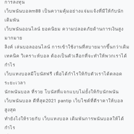
การลงทุน
เว็บพนันบอลm88 เป็นความคุ้มอย่างแจ่มแจ้งที่มีให้กับนัก
เดิมพัน
เว็บพนันออนไลน์ ยอดนิยม ความปลอดภัยด้านการเงินสูง
มากมาย
ลิงค์ เล่นบอลออนไลน์ การเข้าใช้งานที่สบายมากขึ้นกว่าเดิม
เทคนิค วิเคราะห์บอล ต้องเป็นตัวเลือกที่จะทำให้พวกเราได้
กำไร
เว็บแทงบอลมีโบนัสฟรี เพื่อได้กำไรให้กับตัวเราได้ตลอด
ระยะเวลา
นักพนันบอล ที่รวย โบนัสที่แจกแบบไม่ยั้งให้กับนักพนัน
เว็บพนันบอล ดีที่สุด2021 pantip เว็บไซต์ที่ตีราคาให้บอล
สูงสุด
ทำยังไงให้รวยกับ เว็บแทงบอล เดิมพันการพนันบอลให้ได้
กำไร