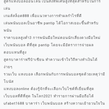
สูตรแทงบอลออนไลน์ เป็นสิ่งที่พิเศษสูงที่สุดสำหรับในการ
เล่น
เกมส์สล็อต888 เพื่อแนวทางการทำผลกำไรที่ดี
เล่นพนันบอลเป็นอาชีพ pantip ได้โอกาสเยอะขึ้นสำหรับ
พนัน
ราคาบอลสูงต่ำ3 การพนันมือใหม่ตอนนักเสี่ยงดวงมือใหม่
เว็บพนันบอล ดีที่สุด pantip โดยจะมีอัตราการจ่ายผล
ตอบแทนที่สูง
สูตรบาคาร่าฟรีป๋าเซียน ทำความเข้าใจวิถีทางทำเงินได้
ง่ายๆ
รวมเว็บ แทงบอล เลือกพนันกับการพนันบอลชุดด้วยเหตุว่ามี
โบนัส
แทงบอลonline ต้องรู้จักที่จะเลือกเว็บไซต์ที่เยี่ยมที่สุด
เว็บบอลที่ดีที่สุด ในโลก2021 ทำรายการผ่านมือถือได้
ufabet1688 บาคาร่า เว็บพนันบอล สร้างความเย้ายวนใจใน