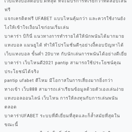
เว็บแทงบอลต่อปป.ดีที่สุด ที่จะมีบริการที่เรียกว่าทดสอบเล่น
ฟรี
แจกเครดิตฟรี UFABET แบบไหนคุ้มกว่า และควรใช้งานยัง
ไงให้เข้าใจเงื่อนไขก่อนเริ่มเล่น
บาคาร่า บิกินี่ แนวทางการทำรายได้ให้นักพนันได้มากมาย
แทงบอล แมนยูได้ ทำให้โปรโมชั่นดีๆอย่างงี้ตอบปัญหาได้
เว็บแทงบอล ขั้นต่ำ 20บาท กับนักเล่นการพนันได้อย่างดีเยี่ย
บาคาร่า เว็บไหนดี2021 pantip สามารถใช้ประโยชน์คุณ
ประโยชน์ได้จริง
pantip ufabet ดีไหม มีโอกาสในการเสี่ยงมากยิ่งกว่า
ทางเข้า เว็บ888 สามารถเล่าเรียนข้อมูลด้วยตัวเองเล่นง่าย
แทงบอลออนไลน์ เว็บไหน การให้ลงทุนกับการเล่นพนัน
ตลอด
บาคาร่าUFABET ระบบที่ดีเยี่ยมที่สุดและก็ล้ำสมัยที่สุดใน
ขณะนี้