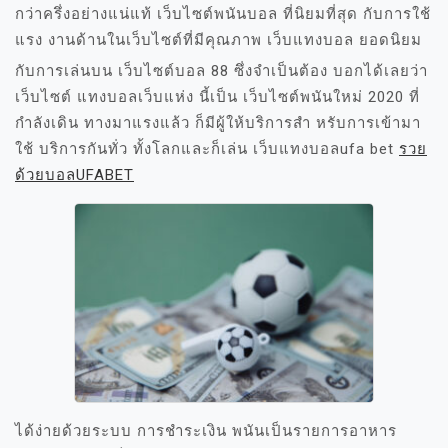
กว่าครึ่งอย่างแน่แท้ เว็บไซต์พนันบอล ที่นิยมที่สุด กับการใช้
แรง งานด้านในเว็บไซต์ที่มีคุณภาพ เว็บแทงบอล ยอดนิยม
กับการเล่นบน เว็บไซต์บอล 88 ซึ่งจำเป็นต้อง บอกได้เลยว่า
เว็บไซต์ แทงบอลเว็บแห่ง นี้เป็น เว็บไซต์พนันใหม่ 2020 ที่
กำลังเดิน ทางมาแรงแล้ว ก็มีผู้ให้บริการสำ หรับการเข้ามา
ใช้ บริการกันทั่ว ทั้งโลกและก็เล่น เว็บแทงบอลufa bet
รวย
ด้วยบอลUFABET
ได้ง่ายด้วยระบบ การชำระเงิน พนันเป็นรายการอาหาร