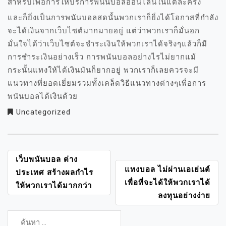
สำหรับเพื่อการให้บริการพนันบอลออนไลน์ในแต่ละครั้ง
และก็ยิ่งเป็นการพนันบอลสดนั้นพวกเราก็ยิ่งได้โอกาสที่กำลัง
จะได้เงินจากเว็บไซต์มากมายอยู่ แต่ว่าพวกเราก็มั่นอก
มั่นใจได้ว่าเว็บไซต์จะชำระเงินให้พวกเราได้จริงๆแล้วก็มี
การชำระเงินอย่างเร็ว การพนันบอลอย่างไรไม่ยากแม้
กระนั้นแทงให้ได้เงินมันก็ยากอยู่ พวกเราก็เลยควรจะมี
แนวทางที่ยอดเยี่ยมรวมทั้งเคล็ดวิธีแนวทางต่างๆเพื่อการ
พนันบอลได้เงินด้วย
Uncategorized
เมนู
เว็บพนันบอล ต่าง
แทงบอล ไม่ผ่านเอเย่นต์
นำทาง
ประเทศ สร้างผลกำไร
เพื่อที่จะได้ให้พวกเราได้
เรื่อง
ให้พวกเราได้มากกว่า
ลงทุนอย่างง่าย
ค้นหา
สำหรับ: