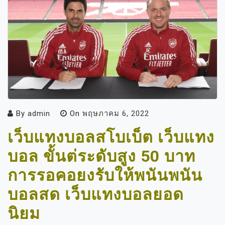
By
admin
On
พฤษภาคม 6, 2022
เว็บแทงบอลสโบเบ็ต เว็บแทง
บอล ขั้นต่ระดับสูง 50 บาท
การรอคอยงรับให้พนันพนัน
บอลสด เว็บแทงบอลยอด
นิยม