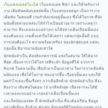
เว็บแทงบอลสโบเบ็ต
เว็บแทงบอล ฟีฟ่า และก็สำหรับการ
วาง เดิมพันพนันบอลสดนั้น เว็บแทงบอลสนุก เป็นการวาง
เดิมพัน ในตอนที่ เกมกำลังแข่งอยู่นั้นเอง ซึ่งได้โอกาส ที่นัก
พนันทั้งหลายแหล่จะได้กำไรเป็นอย่างมาก เพราะเหตุว่า
สามารถ ที่จะมองแบบอย่างเก มได้อย่างเต็มเปี่ยมนั้นเอง
มองต้นแบบ เกมตั้งแต่เริ่มได้เลยว่า แต่ละกลุ่มนั้นมี แบบ
การเล่นคืออะไร ความพร้อมเพรียง ของนักฟุตบอล แต่ละ
กลุ่มนั้น มีมากมายน้อยเท่าใด
นักพนันจำเป็น ต้องสังเกตการณ์ แข่งในสนาม ให้ได้มาก
ที่สุด เนื่องจากว่าได้โอกาสที่จะนำ ข้อมูลที่ได้ จากการ
สังเกต ในสนามนั้น เพื่อนำมาเป็นแถวทาง ในการวางเดิมพัน
พนันบอล เพื่อได้โอกาส ชนะมากขึ้น เรื่อยๆนั้นเอง และก็มี
ผลกำไรเยอะขึ้นเรื่อยๆ กว่าเดิมอีกด้วย นักพนันจำเป็น ที่จะ
ต้องวาง เดิมพันในตอน 15 นาทีหลังสุด เนื่องจากจะได้มี
เวลามองแบบอย่าง เกมอย่างเต็มเปี่ยมนั้นเอง
และก็พนันบอลสด นี้ นักพนันจำเป็น ที่จะต้องเรียน ข้อมูล
อย่างดีเยี่ยม อีกด้วย ดังเช่น ข้อมูลสถิติในพนันบอลสด การ