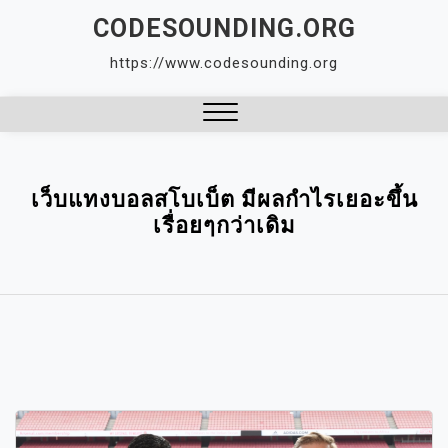
Skip
CODESOUNDING.ORG
to
https://www.codesounding.org
content
Close
Menu
เว็บแทงบอลสโบเบ็ต มีผลกำไรเยอะขึ้น
เรื่อยๆกว่าเดิม