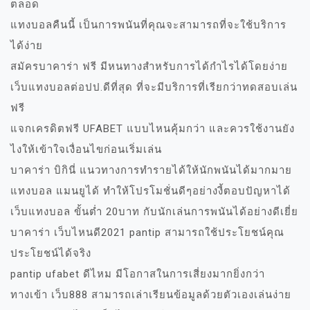
ตลอด
แทงบอลคืนนี้ เป็นการพนันที่คุณจะสามารถที่จะใช้บริการ
ได้ง่าย
สมัครบาคาร่า ฟรี มีหนทางสำหรับการได้กำไรได้โดยง่าย
เว็บแทงบอลต่อปป.ดีที่สุด ที่จะมีบริการที่เรียกว่าทดสอบเล่น
ฟรี
แจกเครดิตฟรี UFABET แบบไหนคุ้มกว่า และควรใช้งานยัง
ไงให้เข้าใจเงื่อนไขก่อนเริ่มเล่น
บาคาร่า บิกินี่ แนวทางการทำรายได้ให้นักพนันได้มากมาย
แทงบอล แมนยูได้ ทำให้โปรโมชั่นดีๆอย่างงี้ตอบปัญหาได้
เว็บแทงบอล ขั้นต่ำ 20บาท กับนักเล่นการพนันได้อย่างดีเยี่ย
บาคาร่า เว็บไหนดี2021 pantip สามารถใช้ประโยชน์คุณ
ประโยชน์ได้จริง
pantip ufabet ดีไหม มีโอกาสในการเสี่ยงมากยิ่งกว่า
ทางเข้า เว็บ888 สามารถเล่าเรียนข้อมูลด้วยตัวเองเล่นง่าย