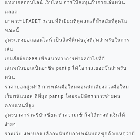
แทงบอลออนไลน์ เว็บไหน การให้ลงทุนกับการเล่นพนัน
ตลอด
บาคาร่าUFABET ระบบที่ดีเยี่ยมที่สุดและก็ล้ำสมัยที่สุดใน
ขณะนี้
สูตรแทงบอลออนไลน์ เป็นสิ่งที่พิเศษสูงที่สุดสำหรับในการ
เล่น
เกมส์สล็อต888 เพื่อแนวทางการทำผลกำไรที่ดี
เล่นพนันบอลเป็นอาชีพ pantip ได้โอกาสเยอะขึ้นสำหรับ
พนัน
ราคาบอลสูงต่ำ3 การพนันมือใหม่ตอนนักเสี่ยงดวงมือใหม่
เว็บพนันบอล ดีที่สุด pantip โดยจะมีอัตราการจ่ายผล
ตอบแทนที่สูง
สูตรบาคาร่าฟรีป๋าเซียน ทำความเข้าใจวิถีทางทำเงินได้
ง่ายๆ
รวมเว็บ แทงบอล เลือกพนันกับการพนันบอลชุดด้วยเหตุว่ามี