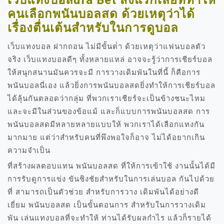
คนเลือกพนันบอลสด ด้วยเหตุว่าได้
เรื่องตื่นเต้นสำหรับในการดูบอล
เว็บแทงบอล ฝากถอน ไม่มีขั้นต่ํา ด้วยเหตุว่าแฟนบอลตัว
จริง เว็บแทงบอลดีๆ ทั้งหลายแหล่ อาจจะรู้ว่าการเชียร์บอล
ให้สนุกสนานมันควรจะมี การวางเดิมพันในที่นี้ ก็คือการ
พนันบอลนี่เอง แล้วยิ่งการพนันบอลสดยิ่งทำให้การเชียร์บอล
ได้ลุ้นกันตลอดว่ากลุ่ม ที่พวกเราเชียร์จะเป็นข้างชนะไหม
และจะมีในส่วนของข้อแม้ และก็แบบการพนันบอลสด การ
พนันบอลสดมีหลายหลายแบบให้ พวกเราได้เลือกแทงกัน
มากมาย แต่ว่าสำหรับคนที่พึงพอใจก็อาจ ไม่ได้อยากเกิน
ความจำเป็น
ที่สร้างผลตอบแทน พนันบอลสด ที่ให้การเข้าใช้ งานนั้นได้มี
การรับดูการแข่ง ขันชิงชัยสำหรับในการเล่นบอล กันไปด้วย
ที่ สามารถเป็นตัวช่วย สำหรับการวาง เดิมพันได้อย่างดี
เยี่ยม พนันบอลสด เป็นขั้นตอนการ สำหรับในการวางเดิม
พัน เล่นแทงบอลที่จะทำให้ ท่านได้รับผลกำไร แล้วก็รายได้