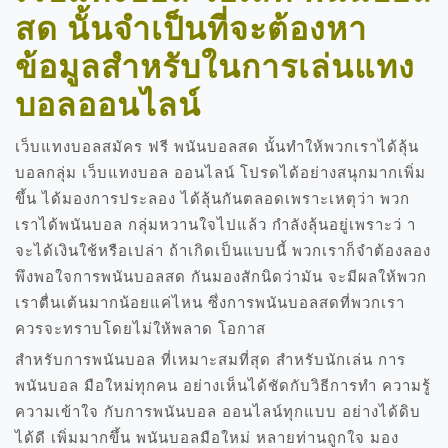
สด นั้นจำเป็นที่จะต้องหา
ข้อมูลสำหรับในการเล่นแทง
บอลออนไลน์
เว็บแทงบอลสมัคร ฟรี พนันบอลสด นั้นทำให้พวกเราได้ลุ้น
บอลกลุ่ม เว็บแทงบอล ออนไลน์ โปรดได้อย่างสนุกมากเพิ่ม
ขึ้น ได้มองการประลอง ได้ลุ้นกันตลอดเพราะเหตุว่า พวก
เราได้พนันบอล กลุ่มหวานใจไปแล้ว กำลังลุ้นอยู่เพราะว่ า
จะได้เงินใช้หรือเปล่า ถ้าเกิดเป็นแบบนี้ พวกเราก็จำต้องลอง
พึงพอใจการพนันบอลสด กันมองสักนิดว่ามัน จะมีผลให้พวก
เราตื่นเต้นมากน้อยแค่ไหน ซึ่งการพนันบอลสดที่พวกเรา
ควรจะทราบโดยไม่ให้พลาด โอกาส
สำหรับการพนันบอล
ที่เหมาะสมที่สุด สำหรับนักเล่น การ
พนันบอล มือใหม่ทุกคน อย่างเห็นได้ชัดกับวิธีการทำ ความรู้
ความเข้าใจ กับการพนันบอล ออนไลน์ทุกแบบ อย่างได้ดิบ
ได้ดี เพิ่มมากขึ้น พนันบอลมือใหม่ หลายท่านถูกใจ มอง