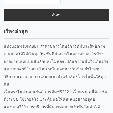
เรื่องล่าสุด
แทงบอลฟรีUFABET สำหรับการให้บริการที่มีประสิทธิภาพ
เล่นบอลให้ได้เงินทุกวัน พันทิป ควรเริ่มมองจากอะไรบ้าง
ถ้าอยากเล่นแบบมีหลักและไม่หลงไปกับความมั่นใจเกินจริง
แทงบอลคาสิโนออนไลน์ พนันบอลตรงกันข้ามกำไรงาม
วิธีการ แทงบอล การเสนอแนะสำหรับสิทธิโปรโมชั่นให้ทุก
คน
เว็บตรงไม่ผ่านเอเย่นต์ เครดิตฟรี2021 เว็บตรงยุคนี้ต้องชัด
ทั้งระบบ ใช้ง่ายจริง และคุ้มพอให้คนเล่นอยากอยู่ต่อ
แทงบอล789 การบริการที่มีความสบายเร็วทันใจเล่นได้