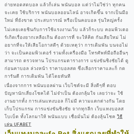
ถ่ายทอดสดบอล แล้วก็เล่น พนันบอล แต่ว่าไม่ใช่ว่า ทุกคน
จะเคย ใช้บริการ พนันบอลออนไลน์ อาจเกิดขึ้น จากเป็นมือ
ใหม่ ที่ยังขาด ประสบการณ์ หรือเป็นคอบอล รุ่นใหญ่ครั้ง
ไม่เคยเคยชินกับการใช้แรงงานเว็บ แล้วก็ระบบ คอมพิวเตอ
ร์เกิดเรื่องยากเหลือเกิน ต้องการที่ จะให้คิด กันเสียใหม่ ไม่
อยากที่จะให้เสียโอกาสดีๆ ด้วยเหตุว่า การเดิมพัน บนจอไม่
ว่า จะเป็นคอมพิวเตอร์ รวมทั้งเครื่องมือ โทรศัพท์มือถืออื่นๆ
สามารถ ตรวจทาน โปรแกรมตารางการ แข่งขันชิงชัยได้ ดู
ก่อนคาบอล ล่วงหน้า ราคาบอลสด ซึ่งเลือกราคาและก็ กด
การันตี การเดิมพัน ได้โดยทันที
เนื่องจากการ พนันบอลผ่าน เว็บไซต์จะมี สิ่งดีๆที่ ตอบ
ปัญหานักเสี่ยงโชคได้ ไม่จำเป็น ต้องกลุ้มใจ เลยว่าจะ ใช้
งานยากทั้ง การเล่นแทงบอล ก็ไม่มี ความแตกต่างกัน โดย
เก็บโปรแกรม การแข่งขันชิงชัย จากทุกลีก เว็บแทงบอลส
โบเบ็ต ทั้งโลกมาให้ พนันแบบ เชื่อมั่นไม่ ต้องลุ้นโชค
วิธี
เล่น UFABET
เว็บแทงบอลufa Bet สิ่งแรกเลยที่ทำให้