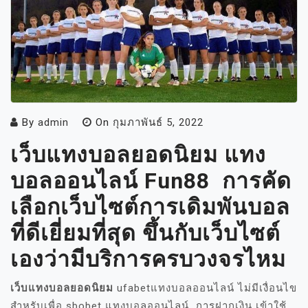
By
admin
On
กุมภาพันธ์ 5, 2022
เว็บแทงบอลยอดนิยม แทง
บอลออนไลน์ Fun88 การคัด
เลือกเว็บไซต์การเดิมพันบอล
ที่ดีเยี่ยมที่สุด ขึ้นกับเว็บไซต์
เองว่ามีบริการครบวงจรไหม
เว็บแทงบอลยอดนิยม
ufabetแทงบอลออนไลน์ ไม่มีเงื่อนไข
สำหรับเพื่อ sbobet แทงบอลออนไลน์ การฝากเงิน เข้าใช้