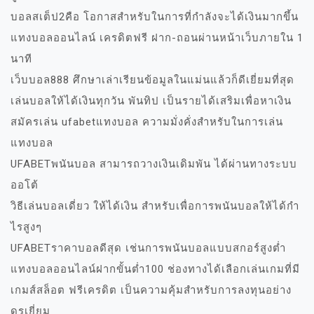
บอลสเต็ป2คือ โอกาสสำหรับในการที่กำลังจะได้เงินมากขึ้น
แทงบอลออนไลน์ เครดิตฟรี ฝาก-ถอนผ่านหน้าเว็บภายใน 1
นาที
เว็บบอล888 ศึกษาเล่าเรียนข้อมูลในแม่นแล้วก็ดีเยี่ยมที่สุด
เล่นบอลให้ได้เงินทุกวัน พันทิป เป็นรายได้เสริมเพื่อหาเงิน
สมัครเล่น ufabetแทงบอล ความมั่งคั่งสำหรับในการเล่น
แทงบอล
UFABETพนันบอล สามารถวางเงินเดิมพัน ได้ผ่านทางระบบ
ออโต้
วิธีเล่นบอลเดี่ยว ให้ได้เงิน สำหรับเพื่อการพนันบอลให้ได้กำ
ไรสูงๆ
UFABETราคาบอลดีสุด เช่นการพนันบอลแบบสกอร์สูงต่ำ
แทงบอลออนไลน์ฝากขั้นต่ำ100 ช่องทางได้เลือกเล่นเกมที่มี
เกมส์สล็อต ฟรีเครดิต เป็นความคุ้มสำหรับการลงทุนอย่าง
ดรเยี่ยม