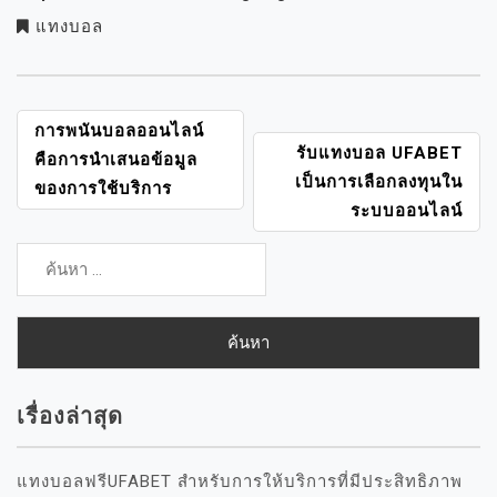
แทงบอล
เมนู
การพนันบอลออนไลน์
รับแทงบอล UFABET
นำทาง
คือการนำเสนอข้อมูล
เป็นการเลือกลงทุนใน
เรื่อง
ของการใช้บริการ
ระบบออนไลน์
ค้นหา
สำหรับ:
เรื่องล่าสุด
แทงบอลฟรีUFABET สำหรับการให้บริการที่มีประสิทธิภาพ