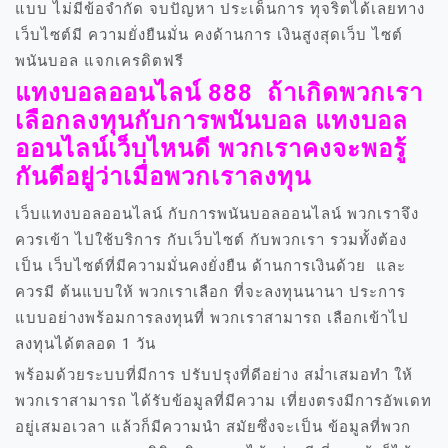
แบบ ไม่มีข้อจำกัด จบปัญหา ประเด็นการ ทุจริตได้เลยทาง
เว็บไซต์มี ความยั่งยืนมั่น คงด้านการ เงินสูงสุดเว็บ ไซต์
พนันบอล แจกเครดิตฟรี
แทงบอลออนไลน์ 888 ถ้าเกิดพวกเรา
เลือกลงทุนกับการพนันบอล แทงบอล
ออนไลน์เว็บไหนดี พวกเราคงจะพอรู้
กันดีอยู่ว่าเมื่อพวกเราลงทุน
เว็บแทงบอลออนไลน์ กับการพนันบอลออนไลน์ พวกเราจึง
ควรเข้า ไปใช้บริการ กับเว็บไซต์ กับพวกเรา รวมทั้งต้อง
เป็น เว็บไซต์ที่มีความมั่นคงยั่งยืน ด้านการเงินด้วย และ
ควรมี ต้นแบบให้ พวกเราเลือก ที่จะลงทุนนานา ประการ
แบบอย่างพร้อมการลงทุนที่ พวกเราสามารถ เลือกเข้าไป
ลงทุนได้ตลอด 1 วัน
พร้อมด้วยระบบที่มีการ ปรับปรุงที่ดีอย่าง สม่ำเสมอทำ ให้
พวกเราสามารถ ได้รับข้อมูลที่มีความ เที่ยงตรงมีการอัพเดท
อยู่เสมอเวลา แล้วก็มีความนำ สมัยซึ่งจะเป็น ข้อมูลที่พวก