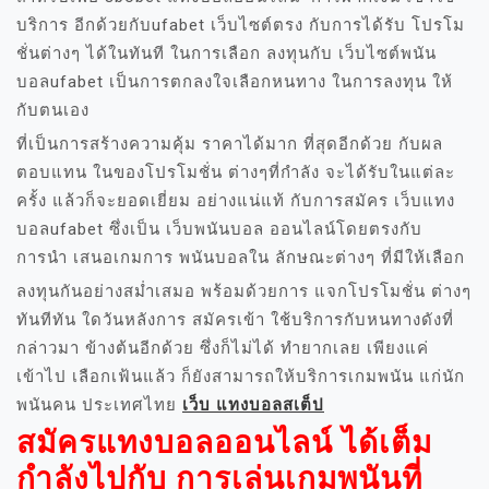
บริการ อีกด้วยกับufabet เว็บไซต์ตรง กับการได้รับ โปรโม
ชั่นต่างๆ ได้ในทันที ในการเลือก ลงทุนกับ เว็บไซต์พนัน
บอลufabet เป็นการตกลงใจเลือกหนทาง ในการลงทุน ให้
กับตนเอง
ที่เป็นการสร้างความคุ้ม ราคาได้มาก ที่สุดอีกด้วย กับผล
ตอบแทน ในของโปรโมชั่น ต่างๆที่กำลัง จะได้รับในแต่ละ
ครั้ง แล้วก็จะยอดเยี่ยม อย่างแน่แท้ กับการสมัคร เว็บแทง
บอลufabet ซึ่งเป็น เว็บพนันบอล ออนไลน์โดยตรงกับ
การนำ เสนอเกมการ พนันบอลใน ลักษณะต่างๆ ที่มีให้เลือก
ลงทุนกันอย่างสม่ำเสมอ พร้อมด้วยการ แจกโปรโมชั่น ต่างๆ
ทันทีทัน ใดวันหลังการ สมัครเข้า ใช้บริการกับหนทางดังที่
กล่าวมา ข้างต้นอีกด้วย ซึ่งก็ไม่ได้ ทำยากเลย เพียงแค่
เข้าไป เลือกเฟ้นแล้ว ก็ยังสามารถให้บริการเกมพนัน แก่นัก
พนันคน ประเทศไทย
เว็บ แทงบอลสเต็ป
สมัครแทงบอลออนไลน์ ได้เต็ม
กำลังไปกับ การเล่นเกมพนันที่