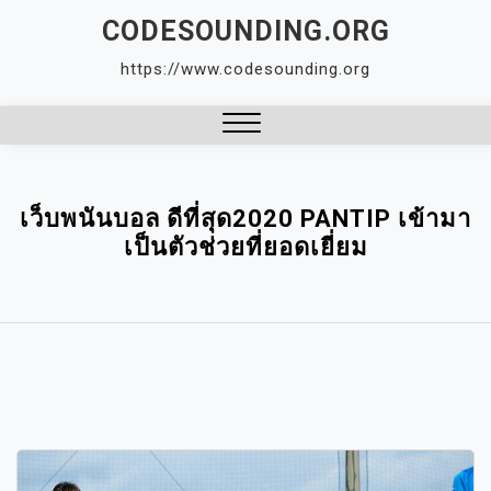
Skip
CODESOUNDING.ORG
to
https://www.codesounding.org
content
Close
Menu
เว็บพนันบอล ดีที่สุด2020 PANTIP เข้ามา
เป็นตัวช่วยที่ยอดเยี่ยม