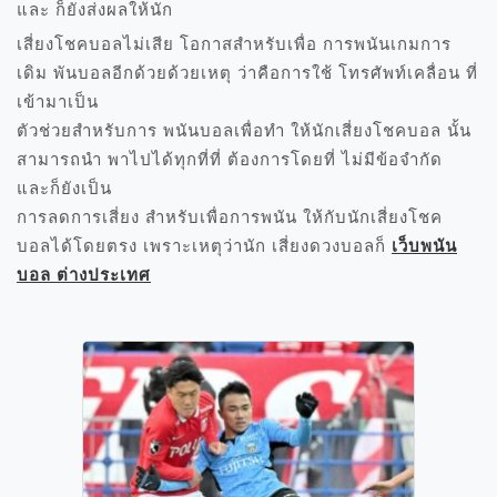
และ ก็ยังส่งผลให้นัก
เสี่ยงโชคบอลไม่เสีย โอกาสสำหรับเพื่อ การพนันเกมการ
เดิม พันบอลอีกด้วยด้วยเหตุ ว่าคือการใช้ โทรศัพท์เคลื่อน ที่
เข้ามาเป็น
ตัวช่วยสำหรับการ พนันบอลเพื่อทำ ให้นักเสี่ยงโชคบอล นั้น
สามารถนำ พาไปได้ทุกที่ที่ ต้องการโดยที่ ไม่มีข้อจำกัด
และก็ยังเป็น
การลดการเสี่ยง สำหรับเพื่อการพนัน ให้กับนักเสี่ยงโชค
บอลได้โดยตรง เพราะเหตุว่านัก เสี่ยงดวงบอลก็
เว็บพนัน
บอล ต่างประเทศ