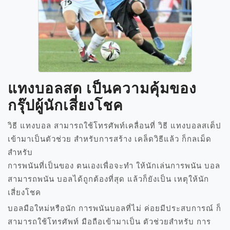
แทงบอลสด เป็นความคุ้มของ
กรุ๊ปผู้นักเสี่ยงโชค
วิธี แทงบอล สามารถใช้โทรศัพท์เคลื่อนที่ วิธี แทงบอลสเต็ป
เข้ามาเป็นตัวช่วย สำหรับการสร้าง เคล็ดวิธีแล้ว ก็กลเม็ด
สำหรับ
การพนันที่เป็นของ ตนเองเพื่อจะทำ ให้นักเล่นการพนัน บอล
สามารถพนัน บอลได้ถูกต้องที่สุด แล้วก็ยังเป็น เหตุให้นัก
เสี่ยงโชค
บอลมือใหม่หรือนัก การพนันบอลที่ไม่ ค่อยมีประสบการณ์ ก็
สามารถใช้โทรศัพท์ มือถือเข้ามาเป็น ตัวช่วยสำหรับ การ