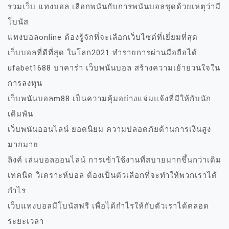
รวมเว็บ แทงบอล เลือกพนันกับการพนันบอลชุดด้วยเหตุว่ามี
โบนัส
แทงบอลonline ต้องรู้จักที่จะเลือกเว็บไซต์ที่เยี่ยมที่สุด
เว็บบอลที่ดีที่สุด ในโลก2021 ทำรายการผ่านมือถือได้
ufabet1688 บาคาร่า เว็บพนันบอล สร้างความเย้ายวนใจใน
การลงทุน
เว็บพนันบอลm88 เป็นความคุ้มอย่างแจ่มแจ้งที่มีให้กับนัก
เดิมพัน
เว็บพนันออนไลน์ ยอดนิยม ความปลอดภัยด้านการเงินสูง
มากมาย
ลิงค์ เล่นบอลออนไลน์ การเข้าใช้งานที่สบายมากขึ้นกว่าเดิม
เทคนิค วิเคราะห์บอล ต้องเป็นตัวเลือกที่จะทำให้พวกเราได้
กำไร
เว็บแทงบอลมีโบนัสฟรี เพื่อได้กำไรให้กับตัวเราได้ตลอด
ระยะเวลา