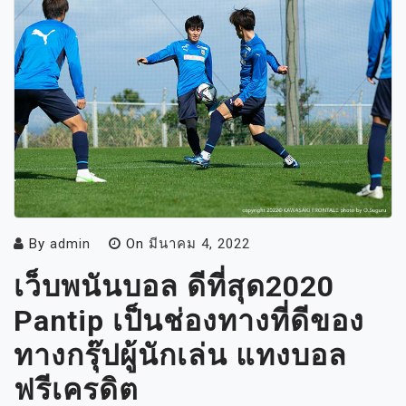
By
admin
On
มีนาคม 4, 2022
เว็บพนันบอล ดีที่สุด2020
Pantip เป็นช่องทางที่ดีของ
ทางกรุ๊ปผู้นักเล่น แทงบอล
ฟรีเครดิต