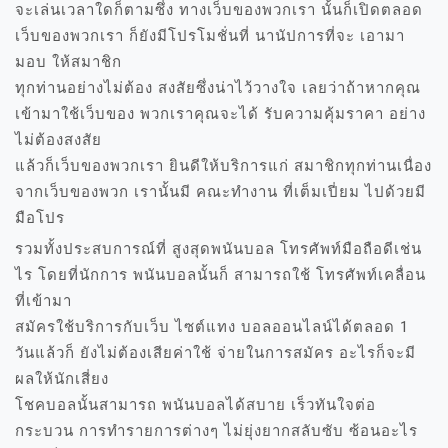
จะเล่นเวลาใดก็ตามซึ่ง ทางเว็บของพวกเรา นั้นก็เปิดตลอด
เว็บของพวกเรา ก็ยังมีโปรโมชั่นที่ นานัปการที่จะ เอามา
มอบ ให้สมาชิก
ทุกท่านอย่างไม่ต้อง สงสัยซึ่งน่าไว้วางใจ เลยว่าถ้าหากคุณ
เข้ามาใช้เว็บของ พวกเราคุณจะได้ รับความคุ้มราคา อย่าง
ไม่ต้องสงสัย
แล้วก็เว็บของพวกเรา ยินดีให้บริการแก่ สมาชิกทุกท่านเนื่อง
จากเว็บของพวก เรานั้นมี คณะทำงาน ที่เต็มเปี่ยม ไปด้วยมี
มือโปร
รวมทั้งประสบการณ์ที่ สูงสุดพนันบอล โทรศัพท์มือถือดีเช่น
ไร โดยที่นักการ พนันบอลนั้นก็ สามารถใช้ โทรศัพท์เคลื่อน
ที่เข้ามา
สมัครใช้บริการกับเว็บ ไซต์แทง บอลออนไลน์ได้ตลอด 1
วันแล้วก็ ยังไม่ต้องเสียค่าใช้ จ่ายในการสมัคร อะไรก็จะมี
ผลให้นักเสี่ยง
โชคบอลนั้นสามารถ พนันบอลได้สบาย เร็วทันใจต่อ
กระบวน การทำรายการต่างๆ ไม่ยุ่งยากสลับซับ ซ้อนอะไร