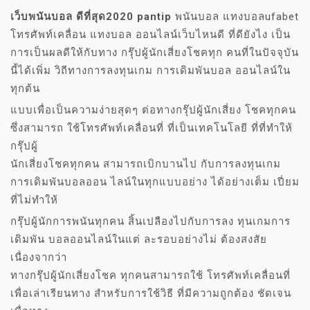
เว็บพนันบอล ดีที่สุด2020 pantip
พนันบอล แทงบอลufabet
โทรศัพท์เคลื่อน แทงบอล ออนไลน์เว็บไหนดี ที่ดียังไง เป็น
การเป็นผลดีให้กับทาง กรุ๊ปผู้นักเสี่ยงโชคทุก คนที่ในปัจจุบัน
นี้ได้เพิ่ม วิถีทางการลงทุนเกม การเดิมพันบอล ออนไลน์ใน
ทุกต้น
แบบเพื่อเป็นความง่ายสุดๆ ต่อทางกรุ๊ปผู้นักเสี่ยง โชคทุกคน
ซึ่งสามารถ ใช้โทรศัพท์เคลื่อนที่ ที่เป็นเทคโนโลยี ที่ที่ทำให้
กรุ๊ปผู้
นักเสี่ยงโชคทุกคน สามารถเบิกบานไป กับการลงทุนเกม
การเดิมพันบอลออน ไลน์ในทุกแบบอย่าง ได้อย่างเต็ม เปี่ยม
ที่ไม่ทำให้
กรุ๊ปผู้นักการพนันทุกคน สิ้นเปลืองไปกับการลง ทุนเกมการ
เดิมพัน บอลออนไลน์ในแต่ ละรอบอย่างไม่ ต้องสงสัย
เนื่องจากว่า
ทางกรุ๊ปผู้นักเสี่ยงโชค ทุกคนสามารถใช้ โทรศัพท์เคลื่อนที่
เพื่อเล่าเรียนทาง สำหรับการใช้วิธี ที่มีความถูกต้อง ชัดเจน