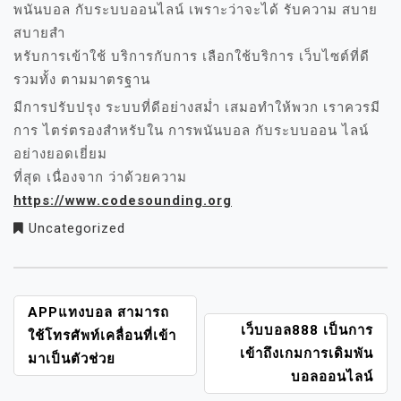
พนันบอล กับระบบออนไลน์ เพราะว่าจะได้ รับความ สบาย
สบายสำ
หรับการเข้าใช้ บริการกับการ เลือกใช้บริการ เว็บไซต์ที่ดี
รวมทั้ง ตามมาตรฐาน
มีการปรับปรุง ระบบที่ดีอย่างสม่ำ เสมอทำให้พวก เราควรมี
การ ไตร่ตรองสำหรับใน การพนันบอล กับระบบออน ไลน์
อย่างยอดเยี่ยม
ที่สุด เนื่องจาก ว่าด้วยความ
https://www.codesounding.org
Uncategorized
เมนู
APPแทงบอล สามารถ
เว็บบอล888 เป็นการ
นำทาง
ใช้โทรศัพท์เคลื่อนที่เข้า
เข้าถึงเกมการเดิมพัน
เรื่อง
มาเป็นตัวช่วย
บอลออนไลน์