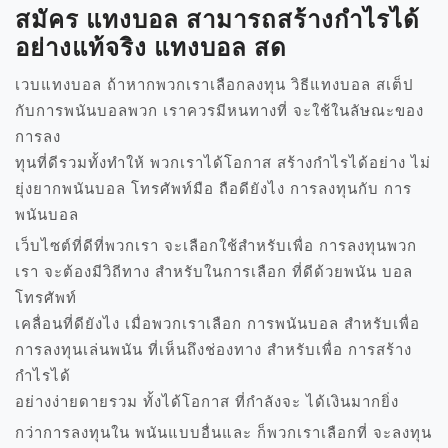
สมัคร แทงบอล สามารถสร้างกำไรได้
อย่างแท้จริง แทงบอล สด
เวบแทงบอล ถ้าหากพวกเราเลือกลงทุน วิธีแทงบอล สเต็ป
กับการพนันบอลพวก เราควรมีหนทางที่ จะใช้ในลัษณะของ
การลง
ทุนที่ดีรวมทั้งทำให้ พวกเราได้โอกาส สร้างกำไรได้อย่าง ไม่
ยุ่งยากพนันบอล โทรศัพท์มือ ถือดียังไง การลงทุนกับ การ
พนันบอล
เว็บไซต์ที่ดีที่พวกเรา จะเลือกใช้สำหรับเพื่อ การลงทุนพวก
เรา จะต้องมีวิถีทาง สำหรับในการเลือก ที่ดีด้วยพนัน บอล
โทรศัพท์
เคลื่อนที่ดียังไง เมื่อพวกเราเลือก การพนันบอล สำหรับเพื่อ
การลงทุนเล่นพนัน ที่เห็นถึงช่องทาง สำหรับเพื่อ การสร้าง
กำไรได้
อย่างง่ายดายรวม ทั้งได้โอกาส ที่กำลังจะ ได้เงินมากยิ่ง
กว่าการลงทุนใน พนันแบบอื่นและ ก็พวกเราเลือกที่ จะลงทุน