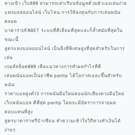
ทางเข้า เว็บ888 สามารถเล่าเรียนข้อมูลด้วยตัวเองเล่นง่าย
แทงบอลออนไลน์ เว็บไหน การให้ลงทุนกับการเล่นพนัน
ตลอด
บาคาร่าUFABET ระบบที่ดีเยี่ยมที่สุดและก็ล้ำสมัยที่สุดใน
ขณะนี้
สูตรแทงบอลออนไลน์ เป็นสิ่งที่พิเศษสูงที่สุดสำหรับในการ
เล่น
เกมส์สล็อต888 เพื่อแนวทางการทำผลกำไรที่ดี
เล่นพนันบอลเป็นอาชีพ pantip ได้โอกาสเยอะขึ้นสำหรับ
พนัน
ราคาบอลสูงต่ำ3 การพนันมือใหม่ตอนนักเสี่ยงดวงมือใหม่
เว็บพนันบอล ดีที่สุด pantip โดยจะมีอัตราการจ่ายผล
ตอบแทนที่สูง
สูตรบาคาร่าฟรีป๋าเซียน ทำความเข้าใจวิถีทางทำเงินได้
ง่ายๆ