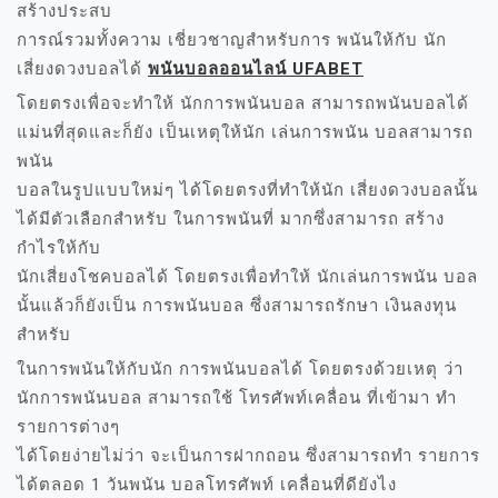
สร้างประสบ
การณ์รวมทั้งความ เชี่ยวชาญสำหรับการ พนันให้กับ นัก
เสี่ยงดวงบอลได้
พนันบอลออนไลน์ UFABET
โดยตรงเพื่อจะทำให้ นักการพนันบอล สามารถพนันบอลได้
แม่นที่สุดและก็ยัง เป็นเหตุให้นัก เล่นการพนัน บอลสามารถ
พนัน
บอลในรูปแบบใหม่ๆ ได้โดยตรงที่ทำให้นัก เสี่ยงดวงบอลนั้น
ได้มีตัวเลือกสำหรับ ในการพนันที่ มากซึ่งสามารถ สร้าง
กำไรให้กับ
นักเสี่ยงโชคบอลได้ โดยตรงเพื่อทำให้ นักเล่นการพนัน บอล
นั้นแล้วก็ยังเป็น การพนันบอล ซึ่งสามารถรักษา เงินลงทุน
สำหรับ
ในการพนันให้กับนัก การพนันบอลได้ โดยตรงด้วยเหตุ ว่า
นักการพนันบอล สามารถใช้ โทรศัพท์เคลื่อน ที่เข้ามา ทำ
รายการต่างๆ
ได้โดยง่ายไม่ว่า จะเป็นการฝากถอน ซึ่งสามารถทำ รายการ
ได้ตลอด 1 วันพนัน บอลโทรศัพท์ เคลื่อนที่ดียังไง