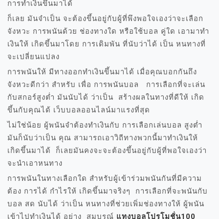
การทำเงินขึ้นมาได้
ก็เลย มันจำเป็น จะต้องขึ้นอยู่กับผู้ที่พึงพอใจเองว่าจะเลือก
จังหวะ การพนันด้วย ช่องทางใด หรือใช้บอล คู่ใด เอามาทำ
เงินให้ เกิดขึ้นมาโดย การเดิมพัน ที่นับว่าได้ เป็น หนทางที่
จะเปลี่ยนแปลง
การพนันให้ มีทางออกทำเงินขึ้นมาได้
เมื่อคุณบอกกันถึง
จังหวะดีกว่า สำหรับ เพื่อ การพนันบอล การเลือกที่จะเล่น
กับสกอร์สูงต่ำ มันนับได้ ว่าเป็น สร้างผลในทางที่ดีให้ เกิด
ขึ้นกับคุณได้ เว็บบอลออนไลน์มาแรงที่สุด
ไม่ใช่น้อย ผู้พนันจำต้องทำเงินกับ การเลือกเล่นบอล สูงต่ำ
มันก็นับว่าเป็น คุณ สามารถเอาวิถีทางพวกนี้มาทำเงินให้
เกิดขึ้นมาได้ ก็เลยมันคงจะจะต้องขึ้นอยู่กับผู้ที่พอใจเองว่า
จะนำเอาหนทาง
การพนันในทางเลือกใด สำหรับผู้เข้าร่วมพนันกันที่มีความ
ต้อง การได้ กำไรให้ เกิดขึ้นมาจริงๆ การเลือกที่จะพนันกับ
บอล สด นับได้ ว่าเป็น หนทางที่ช่วยเพิ่มช่องทางให้ ผู้พนัน
เข้าไปทำเงินได้ อย่าง สมบูรณ์
แทงบอลโปรโมชั่น100