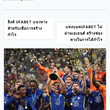
เมนู
ลิงค์ UFABET แนวทาง
แทงบอลUFABET ไม่
นำทาง
สำหรับเพื่อการสร้าง
ผ่านเอเยนต์ สร้างช่อง
เรื่อง
กำไร
ทางในการได้กำไร