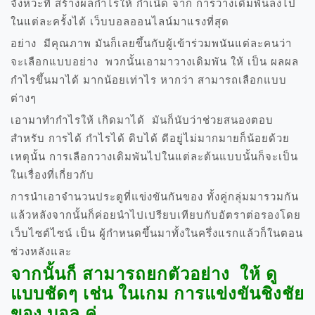
จังหวะที่ สร้างผลกำไรให้ กำเนิด จาก การวางเดิมพันลงไป
ในแต่ละครั้งได้ เว็บบอลออนไลน์มาแรงที่สุด
อย่าง มีคุณภาพ มันก็เลยขึ้นกับผู้เข้าร่วมพนันแต่ละคนว่า
จะเลือกแบบอย่าง พวกนั้นเอามาวางเดิมพัน ให้ เป็น ผลผล
กำไรขึ้นมาได้ มากน้อยเท่าไร หากว่า สามารถเลือกแบบ
ต่างๆ
เอามาทำกำไรให้ เกิดมาได้ มันก็นับว่าช่วยสนองตอบ
สำหรับ การได้ กำไรได้ ดิบได้ ดีอยู่ไม่มากมายก็น้อยด้วย
เหตุนั้น การเลือกวางเดิมพันไปในแต่ละต้นแบบนั้นก็จะเป็น
ในเรื่องที่เกี่ยวกับ
การนำเอาจำนวนประตูที่แข่งขันกันของ ทั้งคู่กลุ่มมารวมกัน
แล้วหลังจากนั้นก็ค่อยนำไปเปรียบเทียบกับอัตราต่อรองโดย
เว็บไซต์ไซน์ เป็น ผู้กำหนดขึ้นมาทั้งในครึ่งแรกแล้วก็ในตอน
ช่วงหลังและ
จากนั้นก็ สามารถยกตัวอย่าง ให้ ดู
แบบชัดๆ เช่น ในเกม การแข่งขันชิงชัย
ของ บอล คู่