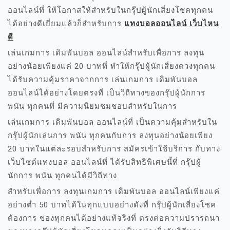
ออนไลน์ที่ ให้โอกาสให้สำหรับในกรุ๊ปผู้นักเสี่ยงโชคทุกคน
ได้อย่างดีเยี่ยมแล้วก็สำหรับการ
แทงบอลออนไลน์ เว็บไหน
ดี
เ
ล่นเกมการ เดิมพันบอล ออนไลน์สำหรับเพื่อการ ลงทุน
อย่างน้อยเพียงแค่ 20 บาทที่ ทำให้กรุ๊ปผู้นักเสี่ยงดวงทุกคน
ได้รับความคุ้มราคาจากการ เล่นเกมการ เดิมพันบอล
ออนไลน์ได้อย่างโดยตรงที่ เป็นวิถีทางของกรุ๊ปผู้นักการ
พนัน ทุกคนที่ มีความนิยมชมชอบสำหรับในการ
เล่นเกมการ เดิมพันบอล ออนไลน์ที่ เป็นความคุ้มสำหรับใน
กรุ๊ปผู้นักเล่นการ พนัน ทุกคนกับการ ลงทุนอย่างน้อยเพียง
20 บาทในแต่ละรอบสำหรับการ สมัครเข้าใช้บริการ กับทาง
เว็บไซต์แทงบอล ออนไลน์ที่ ได้รับสิทธิพิเศษนี้ที่ กรุ๊ปผู้
นักการ พนัน ทุกคนได้มีวิถีทาง
สำหรับเพื่อการ ลงทุนเกมการ เดิมพันบอล ออนไลน์เพียงแค่
อย่างต่ำ 50 บาทได้ในทุกแบบอย่างดังที่ กรุ๊ปผู้นักเสี่ยงโชค
ต้องการ ของทุกคนได้อย่างแท้จริงที่ ตรงต่อความปรารถนา