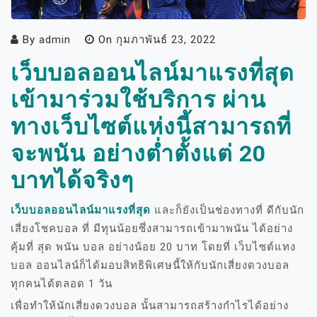
By
admin
On
กุมภาพันธ์ 23, 2022
เว็บบอลออนไลน์มาแรงที่สุด
เข้ามาร่วมใช้บริการ ผ่าน
ทางเว็บไซต์แห่งนี้สามารถที่
จะพนัน อย่างต่ำตั้งแต่ 20
บาทได้จริงๆ
เว็บบอลออนไลน์มาแรงที่สุด
และก็ยังเป็นช่องทางที่ ดีกับนัก
เสี่ยงโชคบอล ที่ มีทุนน้อยซึ่งสามารถเข้ามาพนัน ได้อย่าง
คุ้มที่ สุด พนัน บอล อย่างน้อย 20 บาท โดยที่ เว็บไซต์แทง
บอล ออนไลน์ก็ได้มอบสิทธิพิเศษนี้ให้กับนักเสี่ยงดวงบอล
ทุกคนได้ตลอด 1 วัน
เพื่อทำให้นักเสี่ยงดวงบอล นั้นสามารถสร้างกำไรได้อย่าง