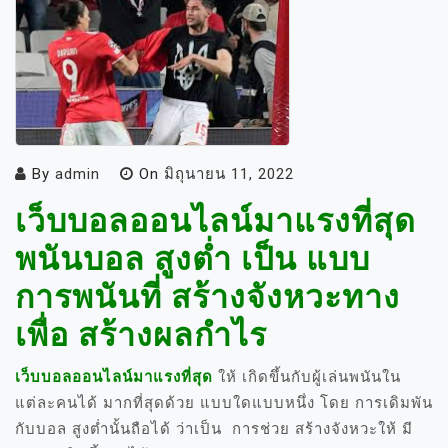
By
admin
On
มิถุนายน 11, 2022
เว็บบอลออนไลน์มาแรงที่สุด
พนันบอล สูงต่ำ เป็น แบบ
การพนันที่ สร้างจังหวะทาง
เพื่อ สร้างผลกำไร
เว็บบอลออนไลน์มาแรงที่สุด
ให้ เกิดขึ้นกับผู้เล่นพนันใน
แต่ละคนได้ มากที่สุดด้วย แบบใดแบบหนึ่ง โดย การเดิมพัน
กับบอล สูงต่ำนั้นถือได้ ว่าเป็น การช่วย สร้างจังหวะให้ มี