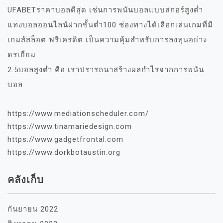
UFABETราคาบอลดีสุด เช่นการพนันบอลแบบสกอร์สูงต่ำ
แทงบอลออนไลน์ฝากขั้นต่ำ100 ช่องทางได้เลือกเล่นเกมที่มี
เกมส์สล็อต ฟรีเครดิต เป็นความคุ้มสำหรับการลงทุนอย่าง
ดรเยี่ยม
2.5บอลสูงต่ำ คือ เราปรารถนาสร้างผลกำไรจากการพนัน
บอล
https://www.mediationscheduler.com/
https://www.tinamariedesign.com
https://www.gadgetfrontal.com
https://www.dorkbotaustin.org
คลังเก็บ
กันยายน 2022