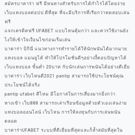
สมัครบาคาร่า ฟรี มีหนทางสำหรับการได้กำไรได้โดยง่าย
เว็บแทงบอลต่อปป.ดีที่สุด ที่จะมีบริการที่เรียกว่าทดสอบเล่น
ฟรี
แจกเครดิตฟรี UFABET แบบไหนคุ้มกว่า และควรใช้งานยัง
ไงให้เข้าใจเงื่อนไขก่อนเริ่มเล่น
บาคาร่า บิกินี่ แนวทางการทำรายได้ให้นักพนันได้มากมาย
แทงบอล แมนยูได้ ทำให้โปรโมชั่นดีๆอย่างงี้ตอบปัญหาได้
เว็บแทงบอล ขั้นต่ำ 20บาท กับนักเล่นการพนันได้อย่างดีเยี่ย
บาคาร่า เว็บไหนดี2021 pantip สามารถใช้ประโยชน์คุณ
ประโยชน์ได้จริง
pantip ufabet ดีไหม มีโอกาสในการเสี่ยงมากยิ่งกว่า
ทางเข้า เว็บ888 สามารถเล่าเรียนข้อมูลด้วยตัวเองเล่นง่าย
แทงบอลออนไลน์ เว็บไหน การให้ลงทุนกับการเล่นพนัน
ตลอด
บาคาร่าUFABET ระบบที่ดีเยี่ยมที่สุดและก็ล้ำสมัยที่สุดใน