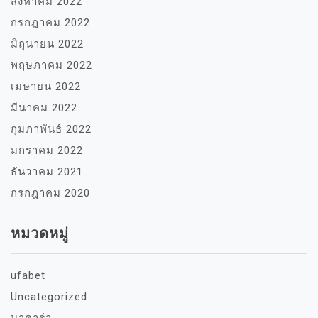
สิงหาคม 2022
กรกฎาคม 2022
มิถุนายน 2022
พฤษภาคม 2022
เมษายน 2022
มีนาคม 2022
กุมภาพันธ์ 2022
มกราคม 2022
ธันวาคม 2021
กรกฎาคม 2020
หมวดหมู่
ufabet
Uncategorized
บาคาร่า