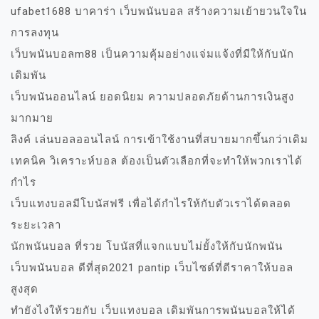
ufabet1688 บาคาร่า เว็บพนันบอล สร้างความเย้ายวนใจใน
การลงทุน
เว็บพนันบอลm88 เป็นความคุ้มอย่างแจ่มแจ้งที่มีให้กับนัก
เดิมพัน
เว็บพนันออนไลน์ ยอดนิยม ความปลอดภัยด้านการเงินสูง
มากมาย
ลิงค์ เล่นบอลออนไลน์ การเข้าใช้งานที่สบายมากขึ้นกว่าเดิม
เทคนิค วิเคราะห์บอล ต้องเป็นตัวเลือกที่จะทำให้พวกเราได้
กำไร
เว็บแทงบอลมีโบนัสฟรี เพื่อได้กำไรให้กับตัวเราได้ตลอด
ระยะเวลา
นักพนันบอล ที่รวย โบนัสที่แจกแบบไม่ยั้งให้กับนักพนัน
เว็บพนันบอล ดีที่สุด2021 pantip เว็บไซต์ที่ตีราคาให้บอล
สูงสุด
ทำยังไงให้รวยกับ เว็บแทงบอล เดิมพันการพนันบอลให้ได้