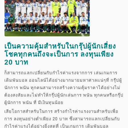
เป็นความคุ้มสำหรับในกรุ๊ปผู้นักเสี่ยง
โชคทุกคนถึงจะเป็นการ ลงทุนเพียง
20 บาท
ก็สามารถแลกเปลี่ยนกับกำไรค่าแรงจากการ เล่นเกมการ
เดิมพันบอล ออนไลน์ได้อย่างมากมายมหาศาลแน่ๆที่ กรุ๊ปผู้
นักการ พนัน ทุกคนสามารถสร้างความคุ้มราคาได้อย่างไม่
ต้องสงสัยและไม่ทำให้กรุ๊ปผู้นักเล่นการ พนัน ทุกคนหรือกรุ๊ป
ผู้นักการ พนัน ที่ มีเงินทุนน้อย
เสียโอกาสสำหรับในการ สร้างกำไรค่าแรงงานสำหรับเพื่อ
การ ลงทุนอย่างต่ำเพียง 20 บาท ซึ่งสามารถแลกเปลี่ยนกับ
กำไรค่าแรงได้อย่างยิ่งสุดที่ เป็นเกมการ เดิมพันบอล