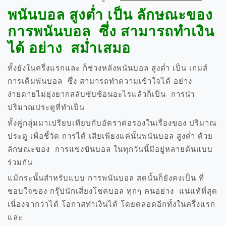
พนันบอล สูงต่ำ เป็น ลักษณะของ
การพนันบอล ซึ่ง สามารถทำเงิน
ได้ อย่าง สม่ำเสมอ
ทั้งยังในครึ่งแรกและ ก็ช่วงหลัง
พนันบอล สูงต่ำ เป็น เกมส์
การเดิมพันบอล ซึ่ง สามารถทำความเข้าใจได้ อย่าง
ง่ายดายไม่ยุ่งยากสลับซับซ้อนอะไรแล้วก็เป็น การนำ
ปริมาณประตูที่ทำเป็น
ทั้งคู่กลุ่มมาเปรียบเทียบกับอัตราต่อรองในเรื่องของ ปริมาณ
ประตู เพื่อชี้วัด การได้ เสียเพียงแค่นั้น
พนันบอล สูงต่ำ ด้วย
ลักษณะของ การแข่งขันบอล ในทุกวันนี้มีอยู่หลายต้นแบบ
ร่วมกัน
แม้กระนั้นสำหรับแบบ การพนันบอล สดนั้นก็ยังคงเป็น ที่
ชอบใจของ กรุ๊ปนักเสี่ยงโชคบอล ทุกๆ คนอย่าง แน่แท้ที่สุด
เนื่องจากว่าได้ โอกาสทำเงินได้ โดยตลอดอีกทั้งในครึ่งแรก
และ