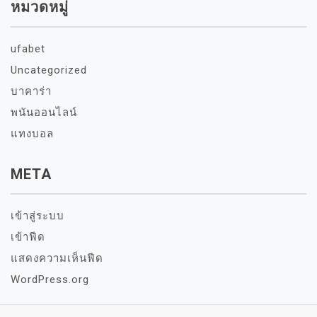
หมวดหมู่
ufabet
Uncategorized
บาคาร่า
พนันออนไลน์
แทงบอล
META
เข้าสู่ระบบ
เข้าฟีด
แสดงความเห็นฟีด
WordPress.org