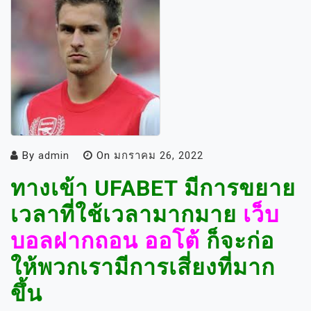
By
admin
On
มกราคม 26, 2022
ทางเข้า UFABET มีการขยาย
เวลาที่ใช้เวลามากมาย
เว็บ
บอลฝากถอน ออโต้
ก็จะก่อ
ให้พวกเรามีการเสี่ยงที่มาก
ขึ้น