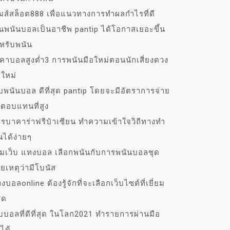
มส์สล็อต888 เพื่อแนวทางการทำผลกำไรที่ดี
่นพนันบอลเป็นอาชีพ pantip ได้โอกาสเยอะขึ้น
หรับพนัน
คาบอลสูงต่ำ3 การพนันมือใหม่ตอนนักเสี่ยงดวง
อใหม่
็บพนันบอล ดีที่สุด pantip โดยจะมีอัตราการจ่าย
ตอบแทนที่สูง
ตรบาคาร่าฟรีป๋าเซียน ทำความเข้าใจวิถีทางทำ
ินได้ง่ายๆ
มเว็บ แทงบอล เลือกพนันกับการพนันบอลชุด
วยเหตุว่ามีโบนัส
งบอลonline ต้องรู้จักที่จะเลือกเว็บไซต์ที่เยี่ยม
สุด
็บบอลที่ดีที่สุด ในโลก2021 ทำรายการผ่านมือ
อได้