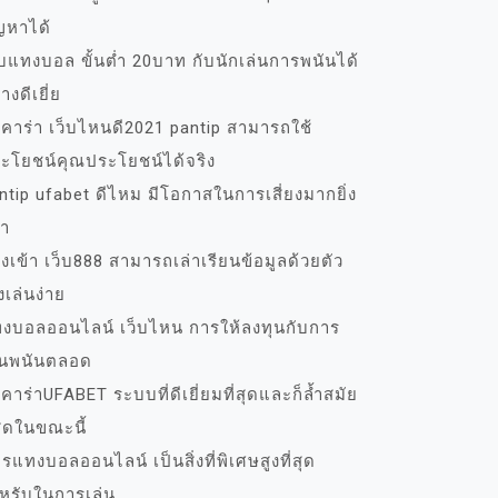
ญหาได้
็บแทงบอล ขั้นต่ำ 20บาท กับนักเล่นการพนันได้
างดีเยี่ย
คาร่า เว็บไหนดี2021 pantip สามารถใช้
ะโยชน์คุณประโยชน์ได้จริง
ntip ufabet ดีไหม มีโอกาสในการเสี่ยงมากยิ่ง
่า
งเข้า เว็บ888 สามารถเล่าเรียนข้อมูลด้วยตัว
งเล่นง่าย
งบอลออนไลน์ เว็บไหน การให้ลงทุนกับการ
่นพนันตลอด
คาร่าUFABET ระบบที่ดีเยี่ยมที่สุดและก็ล้ำสมัย
่สุดในขณะนี้
ตรแทงบอลออนไลน์ เป็นสิ่งที่พิเศษสูงที่สุด
หรับในการเล่น