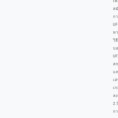
เพ
สม
กา
UF
ทา
วิ
บอ
UF
สก
แท
เล่
เก
ลง
2.
กา