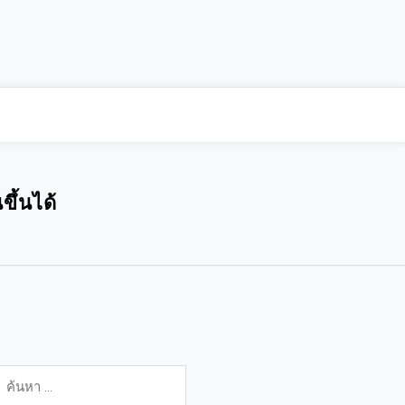
ึ้นได้
นหา
หรับ: