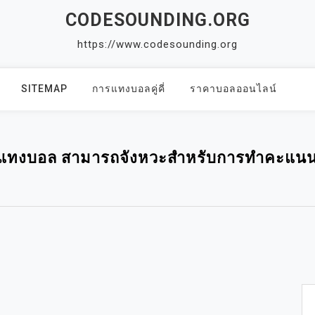
CODESOUNDING.ORG
https://www.codesounding.org
SITEMAP
การแทงบอลคู่คี่
ราคาบอลออนไลน์
แทงบอล สามารถจังหวะสำหรับการทำคะแนนข
ค้
สำ