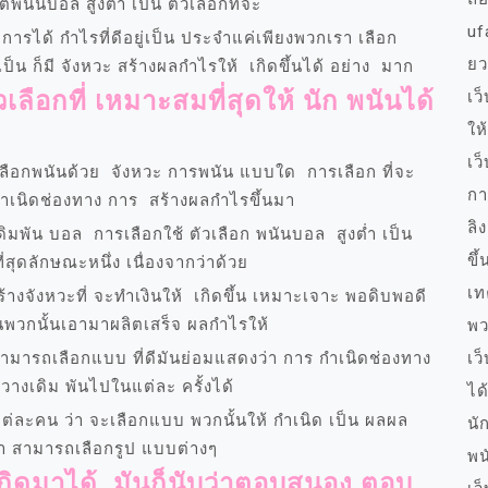
ต่พนันบอล สูงต่ำ เป็น ตัวเลือกที่จะ
uf
 การได้ กำไรที่ดีอยู่เป็น ประจำแค่เพียงพวกเรา เลือก
ยว
ป็น ก็มี จังหวะ สร้างผลกำไรให้ เกิดขึ้นได้ อย่าง มาก
วเลือกที่ เหมาะสมที่สุดให้ นัก พนันได้
เว
ให
เว
รือเลือกพนันด้วย จังหวะ การพนัน แบบใด การเลือก ที่จะ
กา
้ กำเนิดช่องทาง การ สร้างผลกำไรขึ้นมา
ลิ
ดิมพัน บอล การเลือกใช้ ตัวเลือก พนันบอล สูงต่ำ เป็น
ขึ
สุดลักษณะหนึ่ง เนื่องจากว่าด้วย
เท
งจังหวะที่ จะทำเงินให้ เกิดขึ้น เหมาะเจาะ พอดิบพอดี
ันพวกนั้นเอามาผลิตเสร็จ ผลกำไรให้
พว
ามารถเลือกแบบ ที่ดีมันย่อมแสดงว่า การ กำเนิดช่องทาง
เว
รวางเดิม พันไปในแต่ละ ครั้งได้
ได
พันแต่ละคน ว่า จะเลือกแบบ พวกนั้นให้ กำเนิด เป็น ผลผล
นั
้า สามารถเลือกรูป แบบต่างๆ
พน
กิดมาได้ มันก็นับว่าตอบสนอง ตอบ