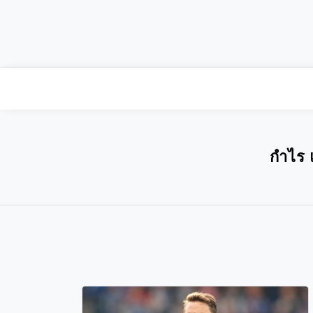
Skip
to
content
กำไร 