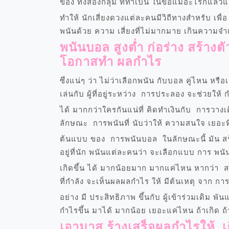
ของ ทั้งสองกลุ่ม ที่ทำเป็น ในข้อแม้อะไรก็แล้วแ
ทำให้ นักเสี่ยงดวงแต่ละคนมีวิถีทางสำหรับ เพื่อ
พนันด้วย ความ เสี่ยงที่ไม่มากมาย เกินความจำเ
พนันบอล สูงต่ำ ก่อร่าง สร้างตั
โอกาสทำ ผลกำไร
ซึ่งแน่ๆ ว่า ไม่ว่าเลือกพนัน กับบอล คู่ไหน ห
เล่นกับ ผู้ที่อยู่ระหว่าง การประลอง จะช่วยให
ได้ มากกว่าใครกันแน่ที่ คิดทำเงินกับ การวางเ
ลักษณะ การพนันที่ นับว่าให้ ความสนใจ เยอะที่
ต้นแบบ ของ การพนันบอล ในลักษณะนี้ มัน สร้า
อยู่ที่นัก พนันแต่ละคนว่า จะเลือกแบบ การ พน
เกิดขึ้น ได้ มากน้อยมาก มากแค่ไหน หากว่า ส
ที่กำลัง จะเห็นผลผลกำไร ให้ มีต้นเหตุ จาก กา
อย่าง มี ประสิทธิภาพ ขึ้นกับ ผู้เข้าร่วมเดิม 
กำไรขึ้น มาได้ มากน้อย เยอะแค่ไหน ถ้าเกิด ถ
เอามาส ร้างเสร็จผลกำไรให้ เ